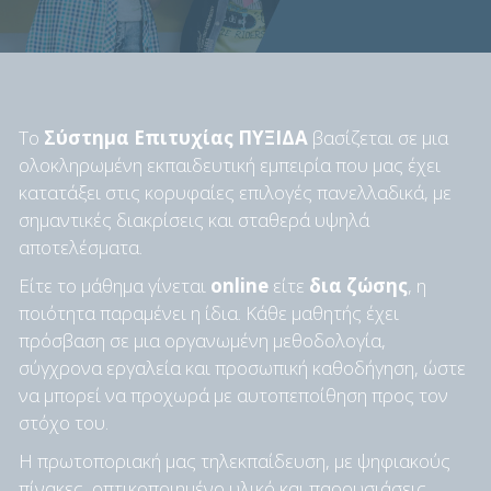
Το
Σύστημα Επιτυχίας ΠΥΞΙΔΑ
βασίζεται σε μια
ολοκληρωμένη εκπαιδευτική εμπειρία που μας έχει
κατατάξει στις κορυφαίες επιλογές πανελλαδικά, με
σημαντικές διακρίσεις και σταθερά υψηλά
αποτελέσματα.
Είτε το μάθημα γίνεται
online
είτε
δια ζώσης
, η
ποιότητα παραμένει η ίδια. Κάθε μαθητής έχει
πρόσβαση σε μια οργανωμένη μεθοδολογία,
σύγχρονα εργαλεία και προσωπική καθοδήγηση, ώστε
να μπορεί να προχωρά με αυτοπεποίθηση προς τον
στόχο του.
Η πρωτοποριακή μας τηλεκπαίδευση, με ψηφιακούς
πίνακες, οπτικοποιημένο υλικό και παρουσιάσεις