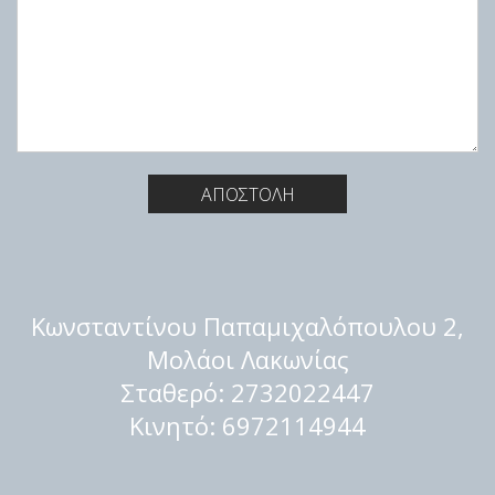
ΑΠΟΣΤΟΛΗ
Κωνσταντίνου Παπαμιχαλόπουλου 2,
Μολάοι Λακωνίας
Σταθερό:
2732022447
Κινητό:
6972114944