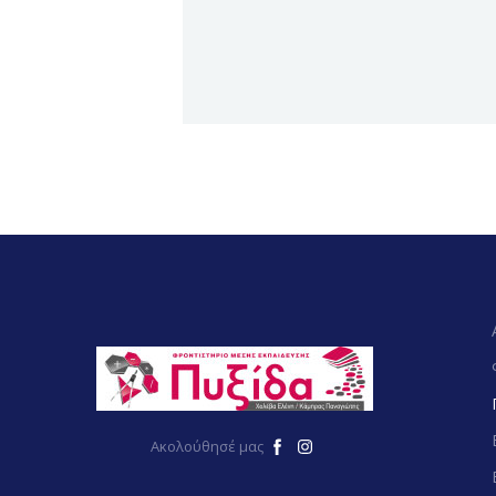
Ακολούθησέ μας