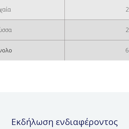
χαία
2
ώσσα
2
νολο
6
Εκδήλωση ενδιαφέροντος