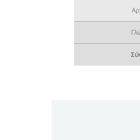
Αρ
Γλ
Σύ